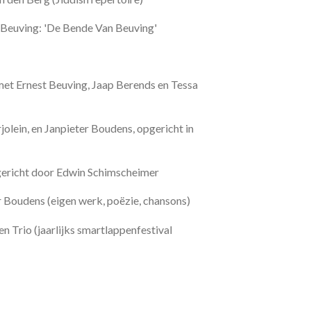
t Beuving: 'De Bende Van Beuving'
met Ernest Beuving, Jaap Berends en Tessa
rjolein, en Janpieter Boudens, opgericht in
opgericht door Edwin Schimscheimer
r Boudens (eigen werk, poëzie, ch
ansons)
n Trio (jaarlijks smartlappenfestival