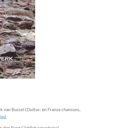
 van Bussel (Duitse- en Franse c
hansons,
.nl
n den Berg (Jiddish repertoire)