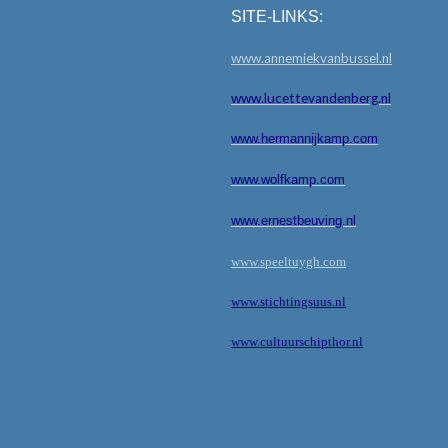
SITE-LINKS:
www.annemiekvanbussel.nl
www.lucettevandenberg.nl
www.hermannijkamp.com
www.wolfkamp.com
www.ernestbeuving.nl
www.speeltuygh.com
www.stichtingsuus.nl
www.cultuurschipthor.nl