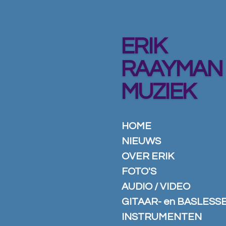
Ga
direct
naar
ERIK
de
hoofdinhoud
RAAYMAN
MUZIEK
HOME
NIEUWS
OVER ERIK
FOTO'S
AUDIO / VIDEO
GITAAR- en BASLESS
INSTRUMENTEN