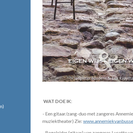
WAT DOE IK
:
n)
- Een gitaar/zang-duo met zangeres Annemiek
muziektheater) Zie:
www.annemiekvanbussel
- Begeleider (gitaar) van zangeres Lucette va