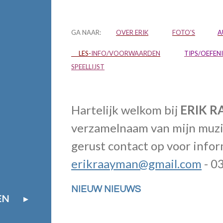
GA NAAR:
OVER ERIK
FOTO'S
A
LES-
INFO/VOORWAARDEN
TIPS/OEFEN
SPEELLIJST
Hartelijk
welkom
bij
ERIK 
verzamelnaam van mijn muzi
gerust
contact op voor infor
erikraayman@gmail.com
- 0
NIEUW NIEUWS
EN