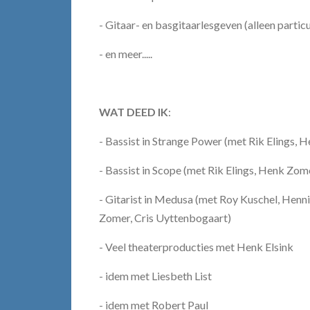
- Gitaar- en basgitaarlesgeven (alleen particu
- en meer.....
WAT DEED IK
:
- Bassist in Strange Power (met Rik Elings, 
- Bassist in Scope (met Rik Elings, Henk Zo
- Gitarist in Medusa (met Roy Kuschel, Henn
Zomer, C
ris
Uyttenbogaart)
- Veel theaterproducties met Henk Elsink
- idem met Liesbeth List
- idem met Robert Paul