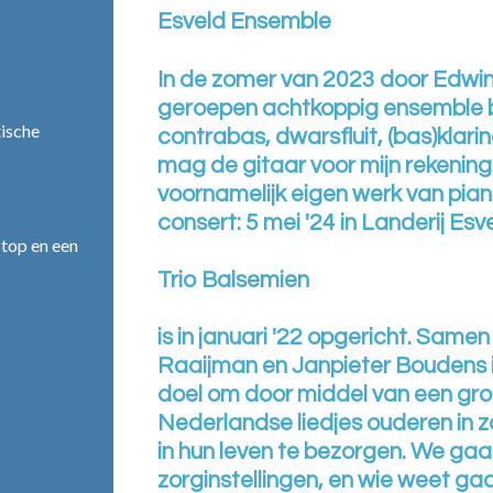
Esveld Ensemble
In de zomer van 2023 door Edwin
geroepen achtkoppig ensemble be
ische
contrabas, dwarsfluit, (bas)klarinet
mag de gitaar voor mijn rekenin
voornamelijk eigen werk van pia
consert: 5 mei '24 in Landerij Esv
top en een
Trio Balsemien
is in januari '22 opgericht. Samen
Raaijman en Janpieter Boudens is
doel om door middel van een gr
Nederlandse liedjes ouderen in zo
in hun leven te bezorgen. We gaa
zorginstellingen, en wie weet gaa