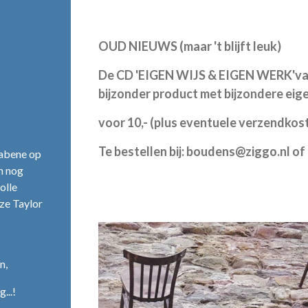
OUD NIEUWS (maar 't blijft leuk)
De CD 'EIGEN WIJS & EIGEN WERK'van 
bijzonder product met bijzondere eige
voor 10,- (plus eventuele verzendkost
Te bestellen bij:
boudens@ziggo.nl of b
otabene op
en nog
olle
ze Taylor
n,
...!